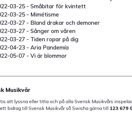
022-03-25
- Småbitar för kvintett
022-03-25
- Mimétisme
022-03-27
- Bland drakar och demoner
022-03-27
- Sånger om våren
022-03-27
- Tiden ropar på dig
022-04-23
- Aria Pandemía
022-05-07
- Vi är blommor
k Musikvår
atis att lyssna eller titta och på alla Svensk Musikvårs inspe
 ett bidrag till Svensk Musikvår så Swisha gärna till
123 679 