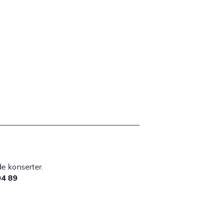
lade konserter.
04 89