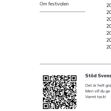
Om festivalen
2
2
2
2
2
2
2
Stöd Svens
Det är helt gr
Men vill du ge
Varmt tack!