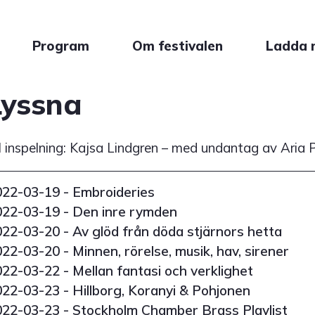
Program
Om festivalen
Ladda 
Lyssna
l inspelning: Kajsa Lindgren – med undantag av Aria
022-03-19
- Embroideries
022-03-19
- Den inre rymden
022-03-20
- Av glöd från döda stjärnors hetta
022-03-20
- Minnen, rörelse, musik, hav, sirener
022-03-22
- Mellan fantasi och verklighet
022-03-23
- Hillborg, Koranyi & Pohjonen
022-03-23
- Stockholm Chamber Brass Playlist