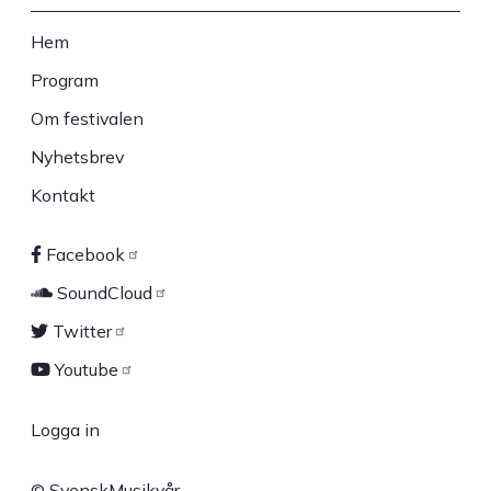
Hem
Sidfot
Program
Om festivalen
Nyhetsbrev
Kontakt
Facebook
Sociala
SoundCloud
länkar
Twitter
Youtube
Logga in
User
© SvenskMusikvår