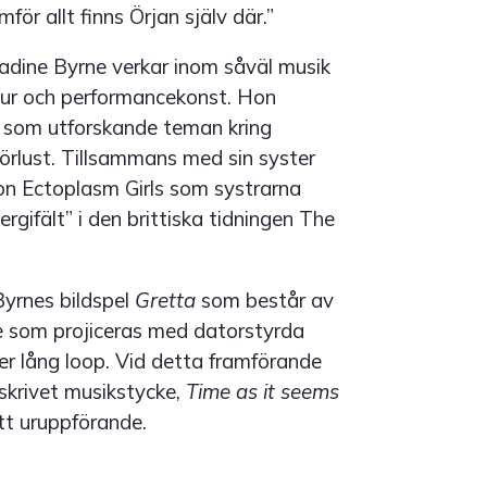
för allt finns Örjan själv där.”
dine Byrne verkar inom såväl musik
ltur och performancekonst. Hon
ap som utforskande teman kring
örlust. Tillsammans med sin syster
on Ectoplasm Girls som systrarna
ifält” i den brittiska tidningen The
yrnes bildspel
Gretta
som består av
 som projiceras med datorstyrda
ter lång loop. Vid detta framförande
skrivet musikstycke,
Time as it seems
itt uruppförande.