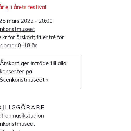
år ej i årets festival
 25 mars 2022 - 20:00
enkonstmuseet
 kr för årskort; fri entré för
domar 0–18 år
Årskort ger inträde till alla
konserter på
Scenkonstmuseet
ÖJLIGGÖRARE
ktronmusikstudion
enkonstmuseet