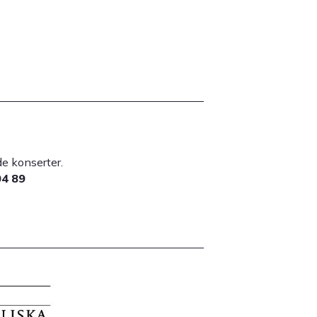
lade konserter.
04 89