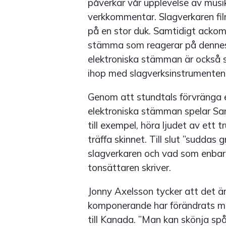
påverkar vår upplevelse av musik
verkkommentar. Slagverkaren fil
på en stor duk. Samtidigt ackom
stämma som reagerar på dennes s
elektroniska stämman är också sk
ihop med slagverksinstrumenten
Genom att stundtals förvränga e
elektroniska stämman spelar San
till exempel, höra ljudet av ett 
träffa skinnet. Till slut ”sudda
slagverkaren och vad som enbart
tonsättaren skriver.
Jonny Axelsson tycker att det är
komponerande har förändrats me
till Kanada. ”Man kan skönja sp