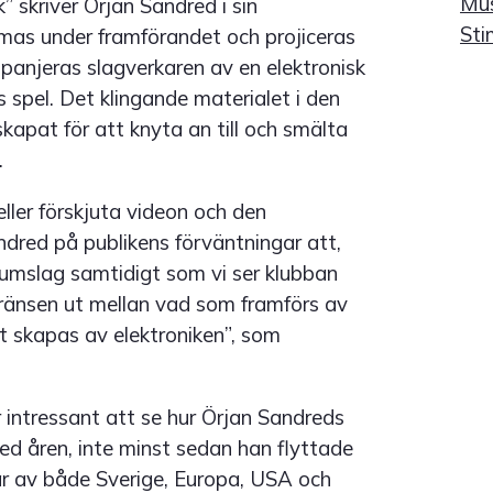
Mus
” skriver Örjan Sandred i sin
Sti
mas under framförandet och projiceras
panjeras slagverkaren av en elektronisk
pel. Det klingande materialet i den
apat för att knyta an till och smälta
.
ller förskjuta videon och den
dred på publikens förväntningar att,
trumslag samtidigt som vi ser klubban
s gränsen ut mellan vad som framförs av
 skapas av elektroniken”, som
 intressant att se hur Örjan Sandreds
d åren, inte minst sedan han flyttade
år av både Sverige, Europa, USA och