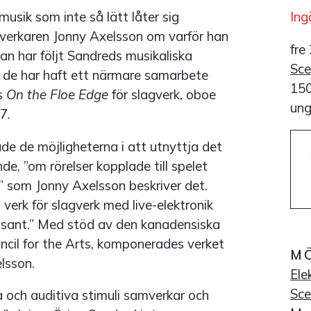
usik som inte så lätt låter sig
Ing
lagverkaren Jonny Axelsson om varför han
fre
Han har följt Sandreds musikaliska
Sc
 de har haft ett närmare samarbete
150
s
On the Floe Edge
för slagverk, oboe
ung
7.
de de möjligheterna i att utnyttja det
de, ”om rörelser kopplade till spelet
 som Jonny Axelsson beskriver det.
t verk för slagverk med live-elektronik
ressant.” Med stöd av den kanadensiska
il for the Arts, komponerades verket
M
elsson.
Ele
Sc
la och auditiva stimuli samverkar och