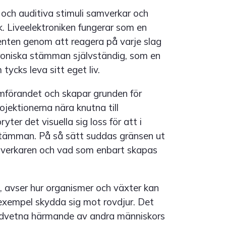
a och auditiva stimuli samverkar och
k. Liveelektroniken fungerar som en
enten genom att reagera på varje slag
ktroniska stämman självständig, som en
tycks leva sitt eget liv.
amförandet och skapar grunden för
ojektionerna nära knutna till
ter det visuella sig loss för att i
 stämman. På så sätt suddas gränsen ut
gverkaren och vad som enbart skapas
, avser hur organismer och växter kan
ll exempel skydda sig mot rovdjur. Det
dvetna härmande av andra människors