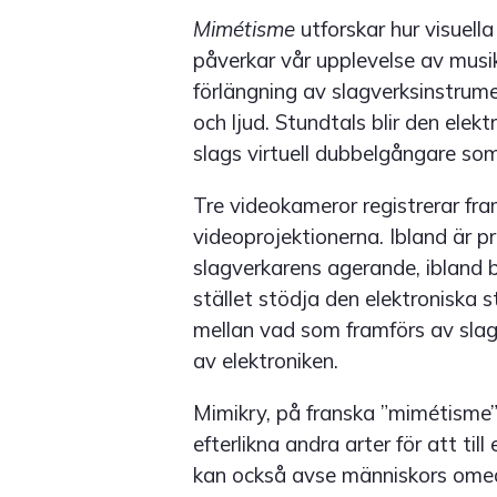
Mimétisme
utforskar hur visuell
påverkar vår upplevelse av musi
förlängning av slagverksinstrum
och ljud. Stundtals blir den ele
slags virtuell dubbelgångare som 
Tre videokameror registrerar fr
videoprojektionerna. Ibland är pr
slagverkarens agerande, ibland bry
stället stödja den elektroniska
mellan vad som framförs av sla
av elektroniken.
Mimikry, på franska ”mimétisme”
efterlikna andra arter för att ti
kan också avse människors ome