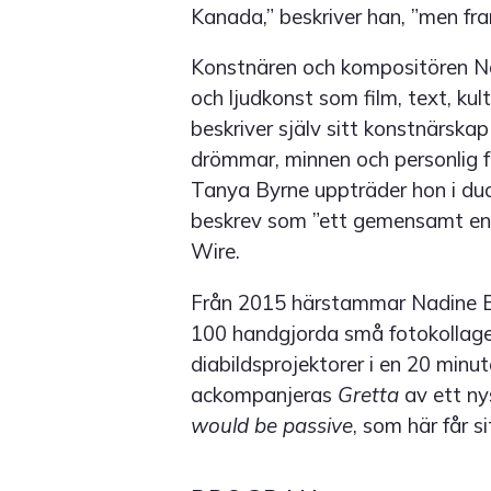
Kanada,” beskriver han, ”men fram
Konstnären och kompositören Na
och ljudkonst som film, text, ku
beskriver själv sitt konstnärsk
drömmar, minnen och personlig f
Tanya Byrne uppträder hon i du
beskrev som ”ett gemensamt energ
Wire.
Från 2015 härstammar Nadine B
100 handgjorda små fotokollage
diabildsprojektorer i en 20 minu
ackompanjeras
Gretta
av ett ny
would be passive
, som här får s