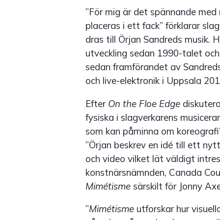
”För mig är det spännande med m
placeras i ett fack” förklarar s
dras till Örjan Sandreds musik. 
utveckling sedan 1990-talet och
sedan framförandet av Sandred
och live-elektronik i Uppsala 201
Efter
On the Floe Edge
diskutera
fysiska i slagverkarens musiceran
som kan påminna om koreografi”
”Örjan beskrev en idé till ett nyt
och video vilket lät väldigt int
konstnärsnämnden, Canada Counc
Mimétisme
särskilt för Jonny Ax
”
Mimétisme
utforskar hur visuel