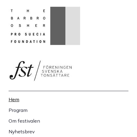
Hem
Sidfot
Program
Om festivalen
Nyhetsbrev