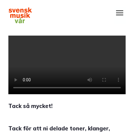
Hoppa
till
huvudinnehåll
VIDEO
FILE
Tack så mycket!
Tack för att ni delade toner, klanger,