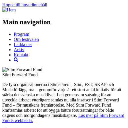
Hoppa till huvudinnehåll
Main navigation
Program
Om festivalen
Ladda ner
Arkiv
Kontakt
Stim Forward Fund
De fyra organisationerna i Stimsfären – Stim, FST, SKAP och
Musikförläggarna – genomför varje år ett stort antal initiativ för att
stärka det svenska musiklivet. I en gemensam satsning för att
utveckla arbetet ytterligare samlas nu alla insatser i Stim Forward
Fund – för musikens framåtrörelse. Med Stim Forward Fund
kraftsamlas arbetet för att bygga bättre förutsättningar för både
dagens och morgondagens musikskapare.
Läs mer på Stim Forward
Funds webbsida.