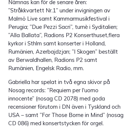
Nämnas kan för de senare åren:
”Stråkkvartett Nr.1” under invigningen av
Malmö Live samt Kammarmusikfestival i
Perugia; ”Due Pezzi Sacri”, turnè i Syditalien;
”Alla Ballata”, Radions P2 Konserthuset,flera
kyrkor i Sthlm samt konserter i Holland,
Rumänien, Azerbajdzjan; ”I Skogen” beställt
av Berwaldhallen, Radions P2 samt
Rumänien, Engelsk Radio, mm.
Gabriella har spelat in två egna skivor på
Nosag records: ”Requiem per l'uomo
innocente” (nosag CD 2078) med goda
recensioner förutom i DN även i Tyskland och
USA – samt ”For Those Borne in Mind” (nosag
CD 086) med konsertstycken för orgel.