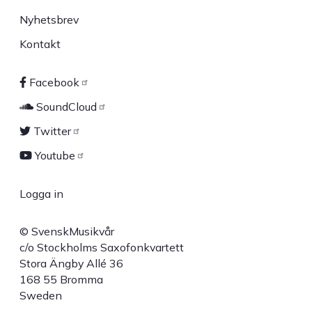
Nyhetsbrev
Kontakt
Facebook
Sociala
SoundCloud
länkar
Twitter
Youtube
Logga in
User
© SvenskMusikvår
account
c/o Stockholms Saxofonkvartett
Stora Ängby Allé 36
menu
168 55 Bromma
Sweden