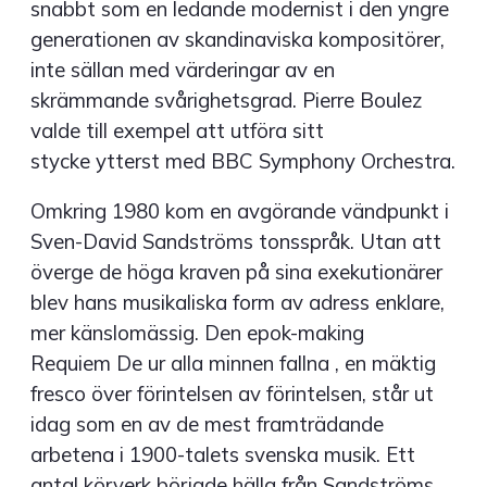
snabbt som en ledande modernist i den yngre
generationen av skandinaviska kompositörer,
inte sällan med värderingar av en
skrämmande svårighetsgrad. Pierre Boulez
valde till exempel att utföra sitt
stycke ytterst med BBC Symphony Orchestra.
Omkring 1980 kom en avgörande vändpunkt i
Sven-David Sandströms tonsspråk. Utan att
överge de höga kraven på sina exekutionärer
blev hans musikaliska form av adress enklare,
mer känslomässig. Den epok-making
Requiem De ur alla minnen fallna , en mäktig
fresco över förintelsen av förintelsen, står ut
idag som en av de mest framträdande
arbetena i 1900-talets svenska musik. Ett
antal körverk började hälla från Sandströms