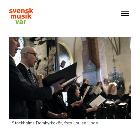
Hoppa
till
huvudinnehåll
Stockholms Domkyrkokör, foto Louise Linde