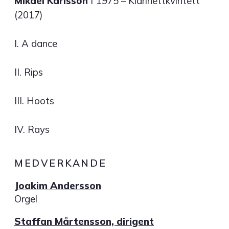
Mikael Karlsson
f 1975 – Klarinettkvintett
(2017)
I. A dance
II. Rips
III. Hoots
IV. Rays
MEDVERKANDE
Joakim Andersson
Orgel
Staffan Mårtensson, dirigent