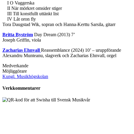
I O Vaggerska
II När mörkret omsider stiger
III Till konstfullt uttänkt list
IV Låt oron fly
Tora Daugstad Wik, sopran och Hanna-Kerttu Sarsila, gitarr
Britta Byström
Day Dream (2013) 7’
Joseph Griffin, viola
Zacharias Ehnvall
Reassemblance (2024) 10’ – uruppförande
Alexandru Munteanu, slagverk och Zacharias Ehnvall, orgel
Medverkande
Möjliggörare
Kungl. Musikhögskolan
Verkkommentarer