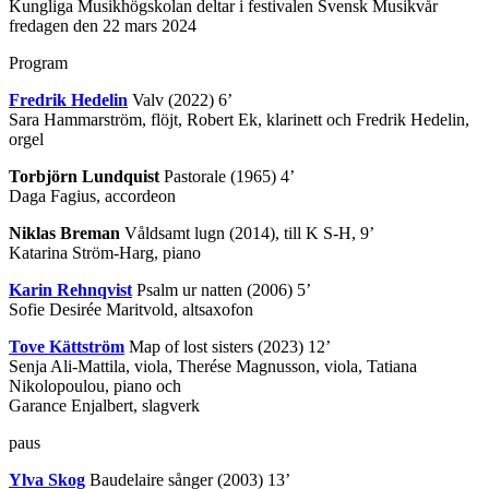
Kungliga Musikhögskolan deltar i festivalen Svensk Musikvår
fredagen den 22 mars 2024
Program
Fredrik Hedelin
Valv (2022) 6’
Sara Hammarström, flöjt, Robert Ek, klarinett och Fredrik Hedelin,
orgel
Torbjörn Lundquist
Pastorale (1965) 4’
Daga Fagius, accordeon
Niklas Breman
Våldsamt lugn (2014), till K S-H, 9’
Katarina Ström-Harg, piano
Karin Rehnqvist
Psalm ur natten (2006) 5’
Sofie Desirée Maritvold, altsaxofon
Tove Kättström
Map of lost sisters (2023) 12’
Senja Ali-Mattila, viola, Therése Magnusson, viola, Tatiana
Nikolopoulou, piano och
Garance Enjalbert, slagverk
paus
Ylva Skog
Baudelaire sånger (2003) 13’