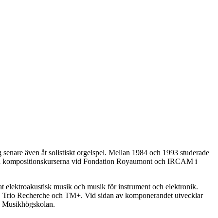
g senare även åt solistiskt orgelspel. Mellan 1984 och 1993 studerade
ta i kompositionskurserna vid Fondation Royaumont och IRCAM i
 elektroakustisk musik och musik för instrument och elektronik.
, Trio Recherche och TM+. Vid sidan av komponerandet utvecklar
ga Musikhögskolan.