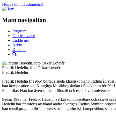
Hoppa till huvudinnehåll
Main navigation
Program
Om festivalen
Ladda ner
Arkiv
Kontakt
Fredrik Hedelin, foto Oskar Lovnér
Fredrik Hedelin
Fredrik Hedelin (f 1965) började spela klassiskt piano i tidiga år, s
han komposition vid Kungliga Musikhögskolan i Stockholm för Pär L
Frankrike. Han har även studerat filosofi och estetik vid universitete
Sedan 1993 har Fredrik Hedelin verkat som tonsättare och skrivit så
Hedelin har framförts av bland andra Sveriges Radios Symfoniorke
han musikprogram för ljudsyntes och algoritmisk komposition, samt u