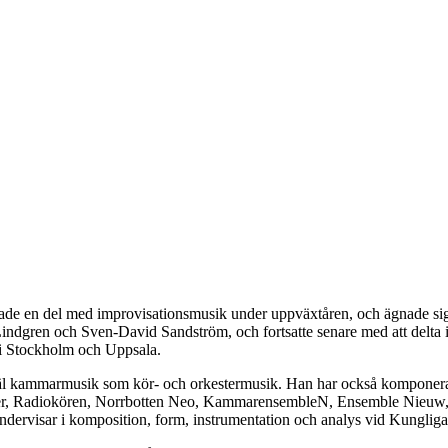
ysslade en del med improvisationsmusik under uppväxtåren, och ägnade si
indgren och Sven-David Sandström, och fortsatte senare med att del
n i Stockholm och Uppsala.
väl kammarmusik som kör- och orkestermusik. Han har också komponerat
ster, Radiokören, Norrbotten Neo, KammarensembleN, Ensemble Nieuw
ndervisar i komposition, form, instrumentation och analys vid Kungli