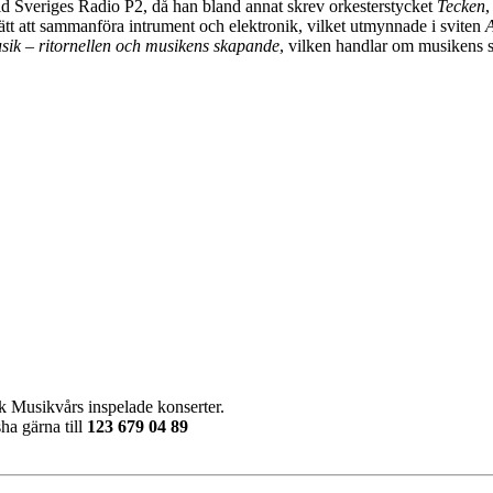
 Sveriges Radio P2, då han bland annat skrev orkesterstycket
Tecken
,
tt att sammanföra intrument och elektronik, vilket utmynnade i sviten
A
ik – ritornellen och musikens skapande
, vilken handlar om musikens sk
vensk Musikvårs inspelade konserter.
ha gärna till
123 679 04 89