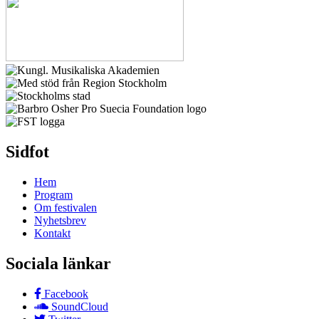
Sidfot
Hem
Program
Om festivalen
Nyhetsbrev
Kontakt
Sociala länkar
Facebook
SoundCloud