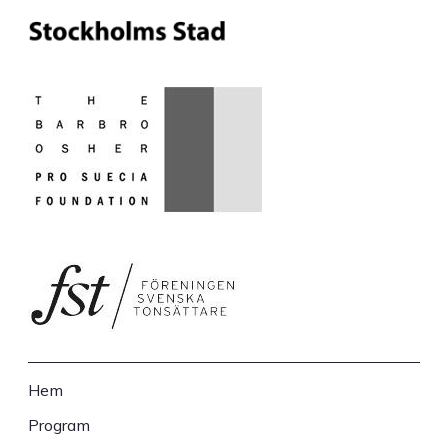
Hem
Sidfot
Program