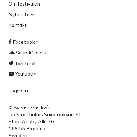
Om festivalen
Nyhetsbrev
Kontakt
Facebook
Sociala
SoundCloud
länkar
Twitter
Youtube
Logga in
User
© SvenskMusikvår
account
c/o Stockholms Saxofonkvartett
Stora Ängby Allé 36
menu
168 55 Bromma
Sweden