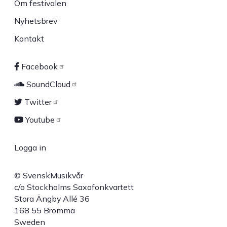
Om festivalen
Nyhetsbrev
Kontakt
Facebook
Sociala
SoundCloud
länkar
Twitter
Youtube
Logga in
User
© SvenskMusikvår
account
c/o Stockholms Saxofonkvartett
Stora Ängby Allé 36
menu
168 55 Bromma
Sweden