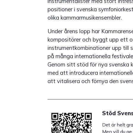
instrumentalister med stort intre
positioner i svenska symfoniorkes
olika kammarmusikensembler.
Under årens lopp har Kammarense
kompositörer och byggt upp ett o
instrumentkombinationer upp till 
på många internationella festivaler
Genom sitt stöd för nya svenska k
med att introducera internationel
att vitalisera och förnya den sve
Stöd Svens
Det är helt gr
Men vill du ge