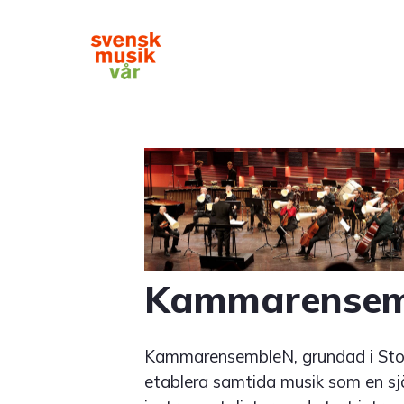
Hoppa
till
huvudinnehåll
Main
navigation
Kammarensem
KammarensembleN, grundad i Stoc
etablera samtida musik som en sjä