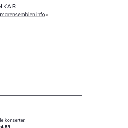
NKAR
marensemblen.info
lade konserter.
04 89