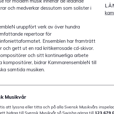
sse för modern musik innehar de ledande
LÄ
trar och medverkar dessutom som solister i
kam
mbleN uruppfört verk av över hundra
mfattande repertoar för
sinfoniettaformatet. Ensemblen har framträtt
 och gett ut en rad kritikerrosade cd-skivor.
ompositörer och sitt kontinuerliga arbete
la kompositörer, bidrar KammarensembleN till
nska samtida musiken.
k Musikvår
atis att lyssna eller titta och på alla Svensk Musikvårs inspe
 ett bidrag till Svensk Musikvår så Swisha gärna till
123 679 