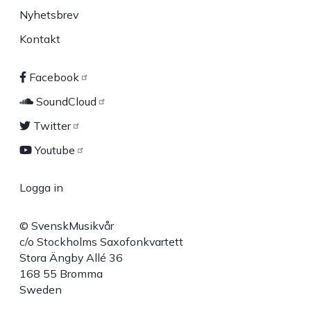
Nyhetsbrev
Kontakt
Facebook
Sociala
SoundCloud
länkar
Twitter
Youtube
Logga in
User
© SvenskMusikvår
account
c/o Stockholms Saxofonkvartett
Stora Ängby Allé 36
menu
168 55 Bromma
Sweden