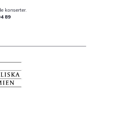
lade konserter.
04 89