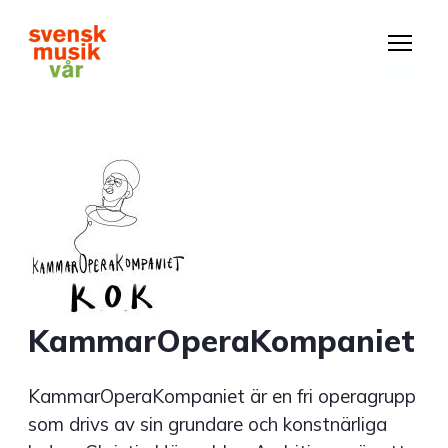
Hoppa
till
huvudinnehåll
KammarOperaKompaniet
KammarOperaKompaniet är en fri operagrupp
som drivs av sin grundare och konstnärliga