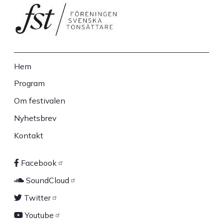
Hem
Sidfot
Program
Om festivalen
Nyhetsbrev
Kontakt
Facebook
Sociala
SoundCloud
länkar
Twitter
Youtube