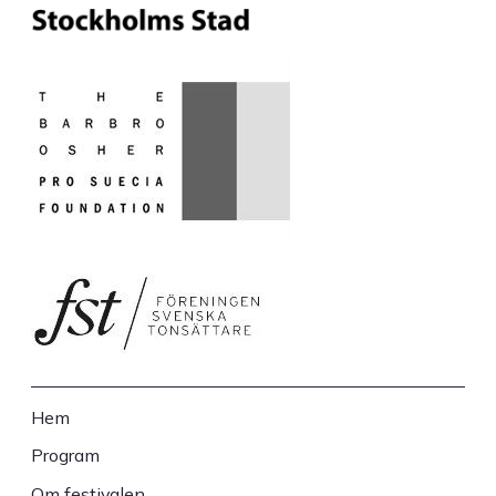
Hem
Sidfot
Program
Om festivalen