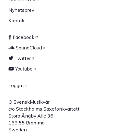
Nyhetsbrev
Kontakt
Facebook
Sociala
SoundCloud
länkar
Twitter
Youtube
Logga in
User
© SvenskMusikvår
account
c/o Stockholms Saxofonkvartett
Stora Ängby Allé 36
menu
168 55 Bromma
Sweden