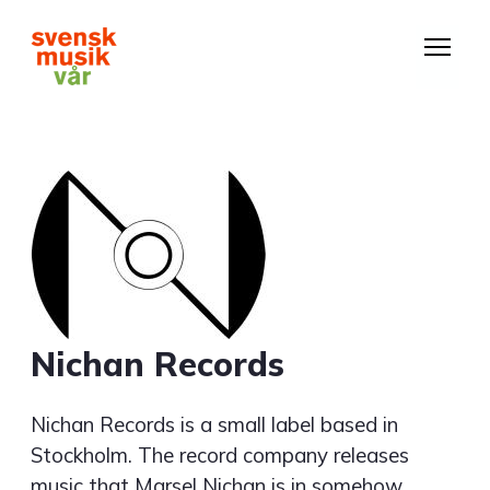
Hoppa
till
huvudinnehåll
Nichan Records
Nichan Records is a small label based in
Stockholm. The record company releases
music that Marsel Nichan is in somehow