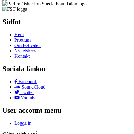
Sidfot
Hem
Program
Om festivalen
Nyhetsbrev
Kontakt
Sociala länkar
Facebook
SoundCloud
Twitter
Youtube
User account menu
Logga in
© SvenskMusikvår