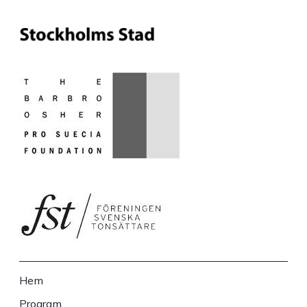
Hem
Sidfot
Program