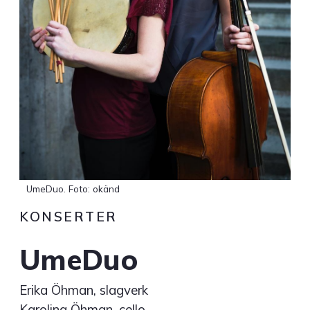
UmeDuo. Foto: okänd
KONSERTER
UmeDuo
Erika Öhman, slagverk
Karolina Öhman, cello