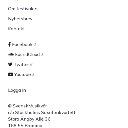
Om festivalen
Nyhetsbrev
Kontakt
Facebook
Sociala
SoundCloud
länkar
Twitter
Youtube
Logga in
User
© SvenskMusikvår
account
c/o Stockholms Saxofonkvartett
Stora Ängby Allé 36
menu
168 55 Bromma