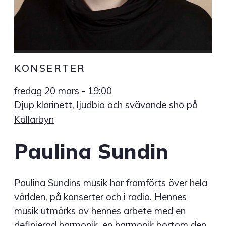
KONSERTER
fredag 20 mars - 19:00
Djup klarinett, ljudbio och svävande shō på
Källarbyn
Paulina Sundin
Paulina Sundins musik har framförts över hela
världen, på konserter och i radio. Hennes
musik utmärks av hennes arbete med en
definierad harmonik, en harmonik bortom den