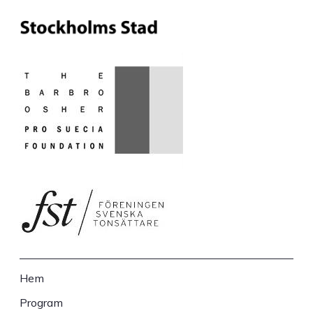
Hem
Sidfot
Program