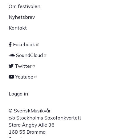
Om festivalen
Nyhetsbrev
Kontakt
Facebook
Sociala
SoundCloud
länkar
Twitter
Youtube
Logga in
User
© SvenskMusikvår
account
c/o Stockholms Saxofonkvartett
Stora Ängby Allé 36
menu
168 55 Bromma