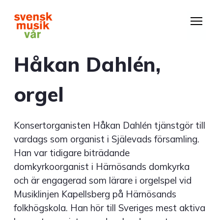
Hoppa
till
huvudinnehåll
Håkan Dahlén,
orgel
Konsertorganisten Håkan Dahlén tjänstgör till
vardags som organist i Själevads församling.
Han var tidigare biträdande
domkyrkoorganist i Härnösands domkyrka
och är engagerad som lärare i orgelspel vid
Musiklinjen Kapellsberg på Härnösands
folkhögskola. Han hör till Sveriges mest aktiva