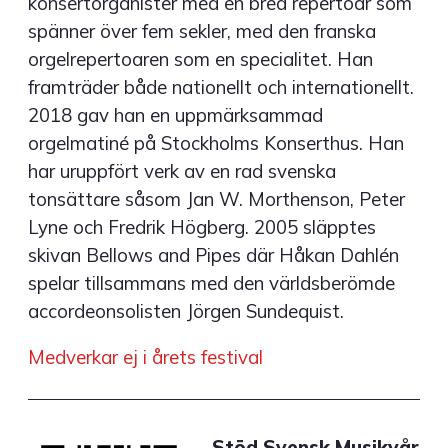
konsertorganister med en bred repertoar som
spänner över fem sekler, med den franska
orgelrepertoaren som en specialitet. Han
framträder både nationellt och internationellt.
2018 gav han en uppmärksammad
orgelmatiné på Stockholms Konserthus. Han
har uruppfört verk av en rad svenska
tonsättare såsom Jan W. Morthenson, Peter
Lyne och Fredrik Högberg. 2005 släpptes
skivan Bellows and Pipes där Håkan Dahlén
spelar tillsammans med den världsberömde
accordeonsolisten Jörgen Sundequist.
Medverkar ej i årets festival
Stöd Svensk Musikvår