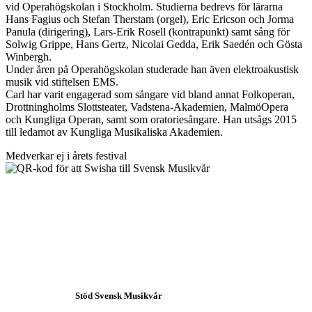
vid Operahögskolan i Stockholm. Studierna bedrevs för lärarna
Hans Fagius och Stefan Therstam (orgel), Eric Ericson och Jorma
Panula (dirigering), Lars-Erik Rosell (kontrapunkt) samt sång för
Solwig Grippe, Hans Gertz, Nicolai Gedda, Erik Saedén och Gösta
Winbergh.
Under åren på Operahögskolan studerade han även elektroakustisk
musik vid stiftelsen EMS.
Carl har varit engagerad som sångare vid bland annat Folkoperan,
Drottningholms Slottsteater, Vadstena-Akademien, MalmöOpera
och Kungliga Operan, samt som oratoriesångare. Han utsågs 2015
till ledamot av Kungliga Musikaliska Akademien.
Medverkar ej i årets festival
Stöd Svensk Musikvår