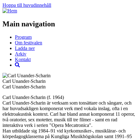
Hoppa till huvudinnehåll
Main navigation
Program
Om festivalen
Ladda ner
Arkiv
Kontakt
Carl Unander-Scharin
Carl Unander-Scharin
Carl Unander-Scharin (f. 1964)
Carl Unander-Scharin är verksam som tonsättare och sångare, och
har huvudsakligen komponerat verk med vokala inslag, ofta i en
elektroakustisk kontext. Carl har bland annat komponerat 11 operor,
två oratorier, sex motetter, musik till tre filmer - samt en rad
interaktiva verk i serien "Opera Mecatronica".
Han utbildade sig 1984–91 vid kyrkomusiker-, musiklärar- och
körpedagogklasserna på Kungliga Musikhögskolan samt 1991–95