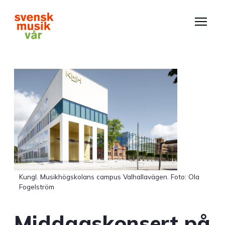
Hoppa
till
huvudinnehåll
Kungl. Musikhögskolans campus Valhallavägen. Foto: Ola
Fogelström
Middagskonsert på