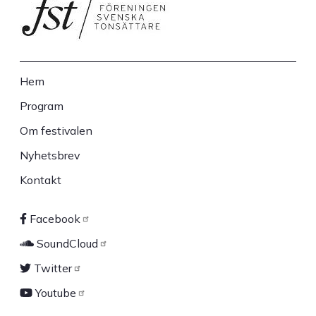
Hem
Sidfot
Program
Om festivalen
Nyhetsbrev
Kontakt
Facebook
Sociala
SoundCloud
länkar
Twitter
Youtube