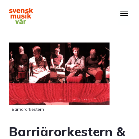
Hoppa
till
huvudinnehåll
Barriärorkestern
Barriärorkestern &