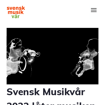
Hoppa
till
huvudinnehåll
Svensk Musikvår