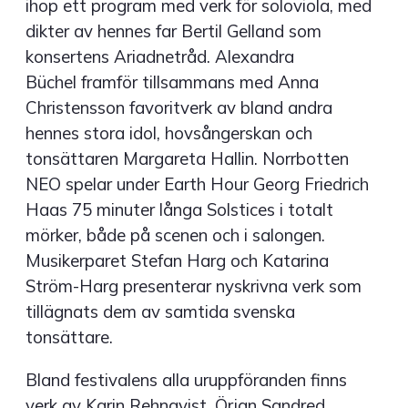
ihop ett program med verk för soloviola, med
dikter av hennes far Bertil Gelland som
konsertens Ariadnetråd. Alexandra
Büchel framför tillsammans med Anna
Christensson favoritverk av bland andra
hennes stora idol, hovsångerskan och
tonsättaren Margareta Hallin. Norrbotten
NEO spelar under Earth Hour Georg Friedrich
Haas 75 minuter långa Solstices i totalt
mörker, både på scenen och i salongen.
Musikerparet Stefan Harg och Katarina
Ström-Harg presenterar nyskrivna verk som
tillägnats dem av samtida svenska
tonsättare.
Bland festivalens alla uruppföranden finns
verk av Karin Rehnqvist, Örjan Sandred,