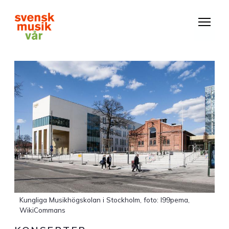
Hoppa
till
huvudinnehåll
Kungliga Musikhögskolan i Stockholm, foto: I99pema,
WikiCommans