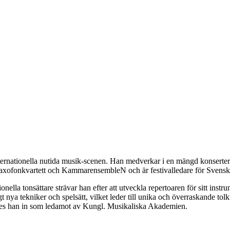
ternationella nutida musik-scenen. Han medverkar i en mängd konserter o
axofonkvartett och KammarensembleN och är festivalledare för Svensk 
la tonsättare strävar han efter att utveckla repertoaren för sitt instr
nya tekniker och spelsätt, vilket leder till unika och överraskande tolk
aldes han in som ledamot av Kungl. Musikaliska Akademien.