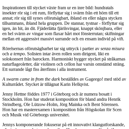
Inspirationen till stycket växte fram ur en inre bild: hundratals
insekter rör sig i ett rum, förflyttar sig i svärm från ett hörn till ett
annat; rör sig till synes oförutsägbart, ibland en eller några stycken
tillsammans, ibland hela gruppen. De stannar, tystnar - förflyttar sig
igen, än hit, än dit. Fjäderlätta fjärilsvingar, knappt skönjbara, eller
en hel svärm av vingar som flaxar hårt mot fönsterrutan; skiftningar
mellan ett aggressivt massivt surrande och en ensam individ på vift.
Rörelsernas oförutsägbarhet tar sig uttryck i partier av
senza misura
och
a tempo
. Solisten intar även rollen som dirigent, likt en
solokonsert från barocken. Harmoniskt bygger stycket på stråkarnas
naturflageoletter, där violinen och cellon har varsin omstämd sträng.
Ett surrande lågt fiss återfinns i alla instrument.
A swarm came in from the dark
beställdes av Gageego! med stöd av
Kulturrådet. Stycket är tillägnat Karin Hellqvist.
Jenny Hettne föddes 1977 i Göteborg och är numera bosatt i
Stockholm. Hon har studerat komposition för bland andra Henrik
Strindberg, Ole Lützow-Holm, Jörg Mainka och Bent Sörensen.
Hon har en masterexamen i komposition från Högskolan för Scen
och Musik vid Göteborgs universitet.
Jennys komponerande fokuserar på ett innovativt klangutforskande,