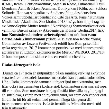
ICMC, Ircam, Deutschlandfunk, Swedish Radio, Ultraschall, Tzlil
Meudcan, Acht Brücken, Acanthes, Domkyrkan i Köln, och Schloss
Solitude. Hon var stipendiat av Studienstiftung des deutschen
Volkes samt uppehållsstipendiat vid Cité des Arts, Paris / Kungliga
Musikaliska Akademin, Stockholm. 2013 utsågs hon till pristagare
av Anne-Sophie Mutter fonden / Norrköpings Symfoniorkester och
vann hon Busoni priset av Akademie der Künste, Berlin.
2014 fick
hon Konstnärsnämndens arbetsstipendium och hon vann
Bernd Alois Zimmermann priset.
2015 fick hon Roche Young
Commission av Luzern Festival och erhöll hon Rom priset från
tyska regeringen. 2017 kommer en porträtskiva med hennes musik
att lanseras av Edition Zeitgenössische Musik / WERGO. 2017/18
är hon composer in residence hos ensemble recherche.
Esaias Järnegard:
Isola
Durata ca 17’ Isola är slutpunkten på en samling verk jag skrivit de
senaste åren, mestadels kommer materialet från ett antal solostudier.
Här, i Isola, kommer de samman: utbyter ljud med varandra, men
låter också instrumenten i kortare sjok kommentera eller snarast ropa
till varandra. Som tonsättare har jag försökt föreställa mig hur jag i
en sliten eka, i kamp med en nyckfull vind, ror fram och vänder örat
än dit, än hit för att sedan med pennan fånga klangerna där
instrumentens röster möts. Isola är beställt av Mimitabu med stöd
från Kulturrådet.