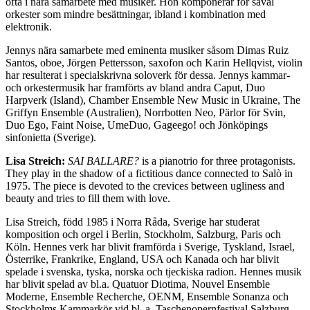
ofta i nära samarbete med musiker. Hon komponerar för såväl
orkester som mindre besättningar, ibland i kombination med
elektronik.
Jennys nära samarbete med eminenta musiker såsom Dimas Ruiz
Santos, oboe, Jörgen Pettersson, saxofon och Karin Hellqvist, violin
har resulterat i specialskrivna soloverk för dessa. Jennys kammar-
och orkestermusik har framförts av bland andra Caput, Duo
Harpverk (Island), Chamber Ensemble New Music in Ukraine, The
Griffyn Ensemble (Australien), Norrbotten Neo, Pärlor för Svin,
Duo Ego, Faint Noise, UmeDuo, Gageego! och Jönköpings
sinfonietta (Sverige).
Lisa Streich:
SAI BALLARE?
is a pianotrio for three protagonists.
They play in the shadow of a fictitious dance connected to Salò in
1975. The piece is devoted to the crevices between ugliness and
beauty and tries to fill them with love.
Lisa Streich, född 1985 i Norra Råda, Sverige har studerat
komposition och orgel i Berlin, Stockholm, Salzburg, Paris och
Köln. Hennes verk har blivit framförda i Sverige, Tyskland, Israel,
Österrike, Frankrike, England, USA och Kanada och har blivit
spelade i svenska, tyska, norska och tjeckiska radion. Hennes musik
har blivit spelad av bl.a. Quatuor Diotima, Nouvel Ensemble
Moderne, Ensemble Recherche, OENM, Ensemble Sonanza och
Stockholms Kammarkör vid bl. a. Taschenopernfestival Salzburg,