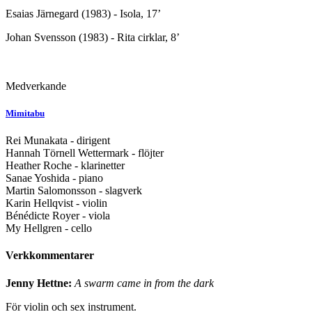
Esaias Järnegard (1983) - Isola, 17’
Johan Svensson (1983) - Rita cirklar, 8’
Medverkande
Mimitabu
Rei Munakata - dirigent
Hannah Törnell Wettermark - flöjter
Heather Roche - klarinetter
Sanae Yoshida - piano
Martin Salomonsson - slagverk
Karin Hellqvist - violin
Bénédicte Royer - viola
My Hellgren - cello
Verkkommentarer
Jenny Hettne:
A swarm came in from the dark
För violin och sex instrument.