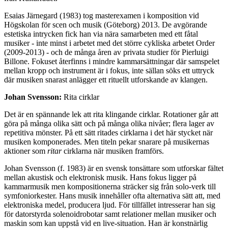
Esaias Järnegard (1983) tog masterexamen i komposition vid
Högskolan för scen och musik (Göteborg) 2013. De avgörande
estetiska intrycken fick han via nära samarbeten med ett fåtal
musiker - inte minst i arbetet med det större cykliska arbetet Order
(2009-2013) - och de många åren av privata studier för Pierluigi
Billone. Fokuset återfinns i mindre kammarsättningar där samspelet
mellan kropp och instrument är i fokus, inte sällan söks ett uttryck
där musiken snarast anlägger ett rituellt utforskande av klangen.
Johan Svensson:
Rita cirklar
Det är en spännande lek att rita klingande cirklar. Rotationer går att
göra på många olika sätt och på många olika nivåer; flera lager av
repetitiva mönster. På ett sätt ritades cirklarna i det här stycket när
musiken komponerades. Men titeln pekar snarare på musikernas
aktioner som
ritar
cirklarna när musiken framförs.
Johan Svensson (f. 1983) är en svensk tonsättare som utforskar fältet
mellan akustisk och elektronisk musik. Hans fokus ligger på
kammarmusik men kompositionerna sträcker sig från solo-verk till
symfoniorkester. Hans musik innehåller ofta alternativa sätt att, med
elektroniska medel, producera ljud. För tillfället intresserar han sig
för datorstyrda solenoidrobotar samt relationer mellan musiker och
maskin som kan uppstå vid en live-situation. Han är konstnärlig