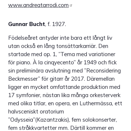
www.andreatarrodi.com
Gunnar Bucht
, f. 1927.
Födelseåret antyder inte bara ett långt liv
utan också en lång tonsättarkarriär. Den
startade med op. 1, ”Tema med variationer
för piano. À la cinqyecento” år 1949 och fick
sin preliminära avslutning med ”Reconsidering
Beckmesser” för gitarr år 2017. Däremellan
ligger en mycket omfattande produktion med
17 symfonier, nästan lika många orkesterverk
med olika titlar, en opera, en Luthermässa, ett
halvsceniskt oratorium
”Odysseia”(Kazantzakis), fem solokonserter,
fem stråkkvartetter mm. Därtill kommer en