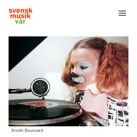
Hoppa
till
huvudinnehåll
Kristin Boussard