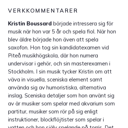
VERKKOMMENTARER
Kristin Boussard
började intressera sig för
musik när hon var 5 år och spela fiol. När hon
blev äldre började hon även att spela
saxofon. Hon tog sin kandidatexamen vid
Piteå musikhögskola, där hon numera
undervisar i gehör, och sin masterexamen i
Stockholm. I sin musik tycker Kristin om att
väva in visuella, sceniska element samt
använda sig av humoristiska, alternativa
inslag. Sceniska detaljer som hon använt sig
av är musiker som spelar med akvarium som
partitur, musiker som rör på sig enligt
instruktioner, blockflöjtister som spelar i
vatten och hon själv spelande på torris. Det