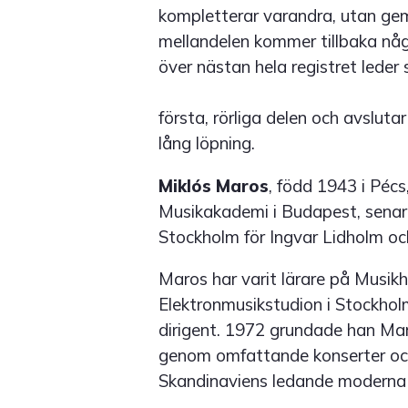
kompletterar varandra, utan g
mellandelen kommer tillbaka någ
över nästan hela registret leder s
första, rörliga delen och avsluta
lång löpning.
Miklós Maros
, född 1943 i Pécs
Musikakademi i Budapest, senar
Stockholm för Ingvar Lidholm oc
Maros har varit lärare på Musi
Elektronmusikstudion i Stockhol
dirigent. 1972 grundade han Ma
genom omfattande konserter och
Skandinaviens ledande moderna