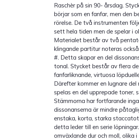
Raschèr på sin 90- årsdag. Styc
börjar som en fanfar, men den b
rörelse. De två instrumenten följ
sett hela tiden men de spelar i o
Materialet består av två pentato
klingande partitur noteras också
#. Detta skapar en del dissonan
tonal. Stycket består av flera de
fanfarliknande, virtuosa löpduel
Därefter kommer en lugnare del
spelas en del upprepade toner, 
Stämmorna har fortfarande in
dissonanserna är mindre påtagl
enstaka, korta, starka staccatotot
detta leder till en serie löpninga
omväxlande dur och moll, olika i