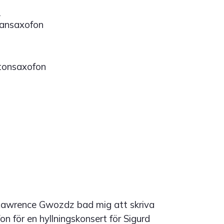
t
ransaxofon
tonsaxofon
Lawrence Gwozdz bad mig att skriva
on för en hyllningskonsert för Sigurd