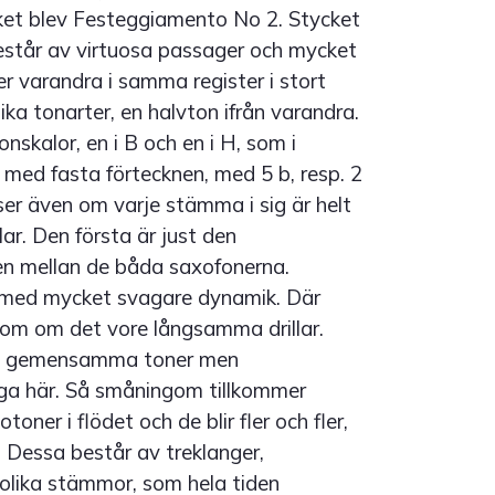
ket blev Festeggiamento No 2. Stycket
estår av virtuosa passager och mycket
er varandra i samma register i stort
lika tonarter, en halvton ifrån varandra.
nskalor, en i B och en i H, som i
 med fasta förtecknen, med 5 b, resp. 2
ser även om varje stämma i sig är helt
lar. Den första är just den
len mellan de båda saxofonerna.
 med mycket svagare dynamik. Där
som om det vore långsamma drillar.
ga gemensamma toner men
iga här. Så småningom tillkommer
oner i flödet och de blir fler och fler,
r. Dessa består av treklanger,
 olika stämmor, som hela tiden