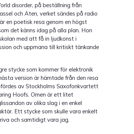
rld disorder, på beställning från
ssel och Aten, verket sändes på radio
t är en poetisk resa genom en högst
 som det känns idag på alla plan. Hon
olan med att få in ljudkonst i
ssion och uppmana till kritiskt tänkande
ngre stycke som kommer för elektronik
 nästa version är hämtade från den resa
mfördes av Stockholms Saxofonkvartett
ring Hoofs. Omen är ett litet
issandon av olika slag i en enkel
aktär. Ett stycke som skulle vara enkelt
riva och samtidigt vara jag.