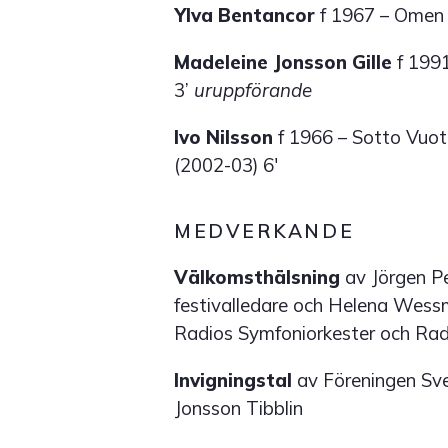
Ylva Bentancor
f 1967 – Omen 
Madeleine Jonsson Gille
f 1991
3’
uruppförande
Ivo Nilsson
f 1966 – Sotto Vuot
(2002-03) 6'
MEDVERKANDE
Välkomsthälsning
av Jörgen P
festivalledare och Helena Wessm
Radios Symfoniorkester och Rad
Invigningstal
av Föreningen Sv
Jonsson Tibblin