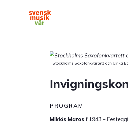
Hoppa
till
huvudinnehåll
Main
navigation
Stockholms Saxofonkvartett och Ulrika Bo
Invigningskon
PROGRAM
Miklós Maros
f 1943 – Festeggi