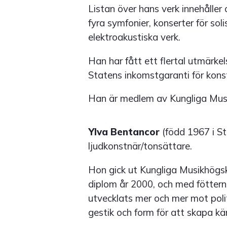
Listan över hans verk innehåller 
fyra symfonier, konserter för so
elektroakustiska verk.
Han har fått ett flertal utmärk
Statens inkomstgaranti för kons
Han är medlem av Kungliga Mus
Ylva Bentancor
(född 1967 i St
ljudkonstnär/tonsättare.
Hon gick ut Kungliga Musikhögs
diplom år 2000, och med fötter
utvecklats mer och mer mot poli
gestik och form för att skapa kän