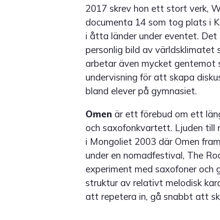
2017 skrev hon ett stort verk, Wo
documenta 14 som tog plats i Ka
i åtta länder under eventet. De
personlig bild av världsklimatet
arbetar även mycket gentemot sk
undervisning för att skapa disku
bland elever på gymnasiet.
Omen
är ett förebud om ett lä
och saxofonkvartett. Ljuden till
i Mongoliet 2003 där Omen fra
under en nomadfestival, The Roa
experiment med saxofoner och gl
struktur av relativt melodisk kar
att repetera in, gå snabbt att sk