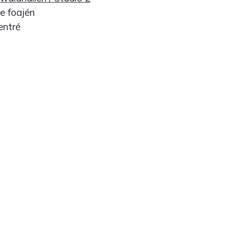
e foajén
 entré