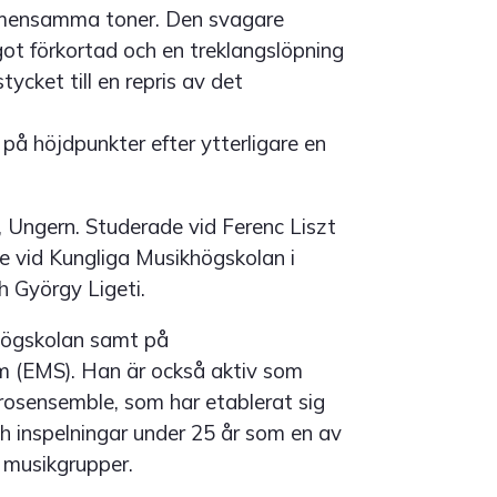
emensamma toner. Den svagare
ot förkortad och en treklangslöpning
tycket till en repris av det
r på höjdpunkter efter ytterligare en
, Ungern. Studerade vid Ferenc Liszt
e vid Kungliga Musikhögskolan i
h György Ligeti.
khögskolan samt på
m (EMS). Han är också aktiv som
rosensemble, som har etablerat sig
 inspelningar under 25 år som en av
 musikgrupper.