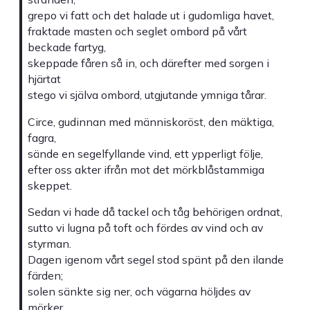
grepo vi fatt och det halade ut i gudomliga havet,
fraktade masten och seglet ombord på vårt
beckade fartyg,
skeppade fåren så in, och därefter med sorgen i
hjärtat
stego vi själva ombord, utgjutande ymniga tårar.
Circe, gudinnan med människoröst, den mäktiga,
fagra,
sände en segelfyllande vind, ett ypperligt följe,
efter oss akter ifrån mot det mörkblåstammiga
skeppet.
Sedan vi hade då tackel och tåg behörigen ordnat,
sutto vi lugna på toft och fördes av vind och av
styrman.
Dagen igenom vårt segel stod spänt på den ilande
färden;
solen sänkte sig ner, och vägarna höljdes av
mörker