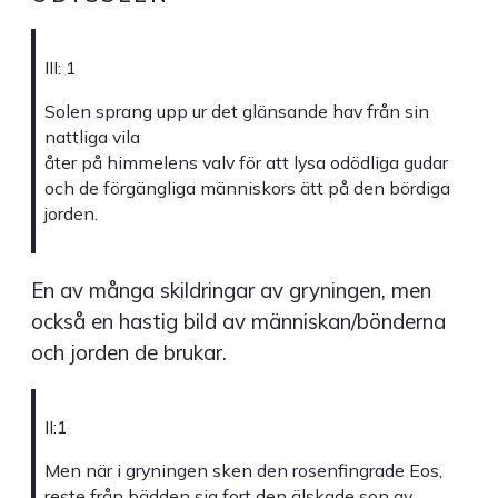
III: 1
Solen sprang upp ur det glänsande hav från sin
nattliga vila
åter på himmelens valv för att lysa odödliga gudar
och de förgängliga människors ätt på den bördiga
jorden.
En av många skildringar av gryningen, men
också en hastig bild av människan/bönderna
och jorden de brukar.
II:1
Men när i gryningen sken den rosenfingrade Eos,
reste från bädden sig fort den älskade son av