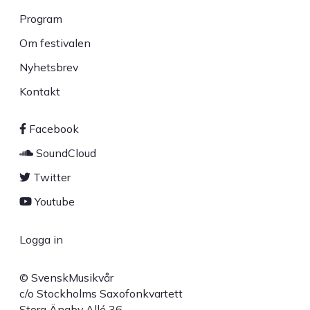
Sidfot
Program
Om festivalen
Nyhetsbrev
Kontakt
Facebook
Sociala
SoundCloud
länkar
Twitter
Youtube
Logga in
User
© SvenskMusikvår
account
c/o Stockholms Saxofonkvartett
Stora Ängby Allé 36